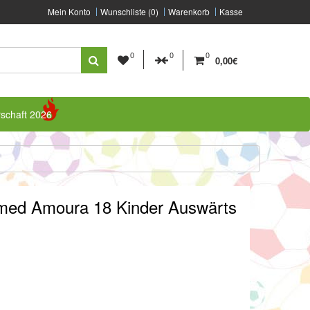
Mein Konto
Wunschliste (0)
Warenkorb
Kasse
0
0
0
0,00€
rschaft 2026
amed Amoura 18 Kinder Auswärts