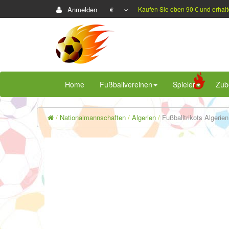
Anmelden
Kaufen Sie oben 90 € und erhalt
€
Home
Fußballvereinen
Spieler
Zub
Nationalmannschaften
Algerien
Fußballtrikots Algeri