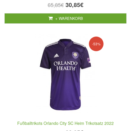
30,85€
65,85€
+ WARENKORB
-53%
Fußballtrikots Orlando City SC Heim Trikotsatz 2022