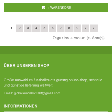
+ WARENKORB
1
2
3
4
5
6
7
8
9
>
>|
Zeige 1 bis 30 von 281 (10 Seite(n))
ÜBER UNSEREN SHOP
Große auswahl im fussballtrikots günstig online-shop, schnelle
und günstige lieferung weltweit.
Email:
globalkundekontakt@gmail.com
INFORMATIONEN