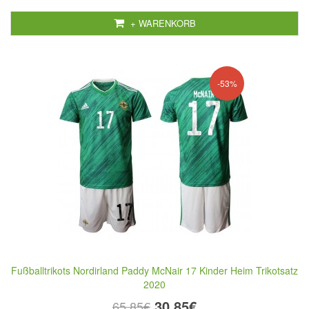
+ WARENKORB
-53%
Fußballtrikots Nordirland Paddy McNair 17 Kinder Heim Trikotsatz
2020
30,85€
65,85€