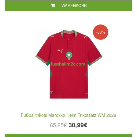
+ WARENKORB
-53%
Fußballtrikots Marokko Heim Trikotsatz WM 2026
30,99€
65,85€