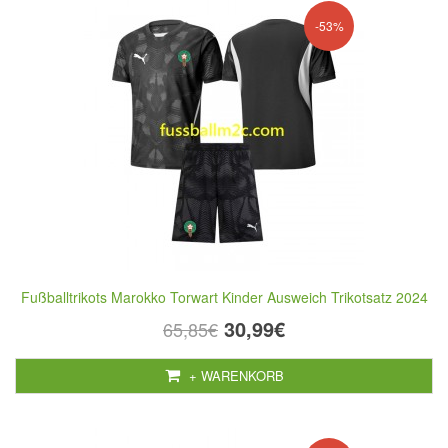
-53%
Fußballtrikots Marokko Torwart Kinder Ausweich Trikotsatz 2024
30,99€
65,85€
+ WARENKORB