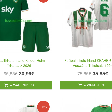
alltrikots Irland Kinder Heim
Fußballtrikots Irland KEAHE 6
Trikotsatz 2026
Auswärts Trikotsatz 199
30,99€
35,85€
65,85€
75,85€
+ WARENKORB
+ WARENKORB
-53%