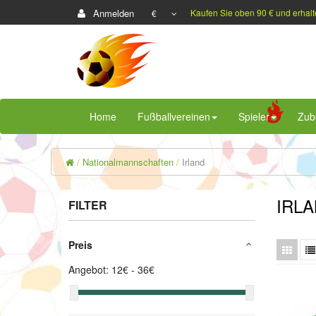
Anmelden
Kaufen Sie oben 90 € und erhalt
€
Home
Fußballvereinen
Spieler
Zub
Nationalmannschaften
Irland
IRL
FILTER
Preis
Angebot:
12
€ -
36
€