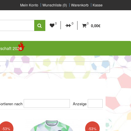
Mein Konto
Wunschliste (0)
Warenkorb
Kasse
0
0
0
0,00€
rschaft 2026
ortieren nach
Anzeige
-53%
-53%