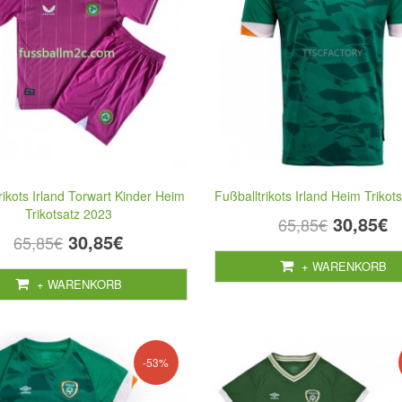
rikots Irland Torwart Kinder Heim
Fußballtrikots Irland Heim Trikot
Trikotsatz 2023
30,85€
65,85€
30,85€
65,85€
+ WARENKORB
+ WARENKORB
-53%