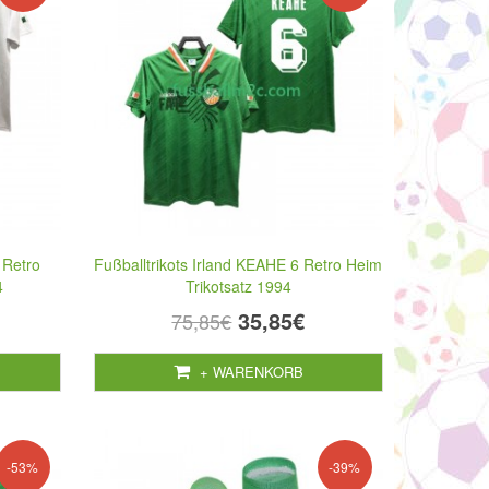
 Retro
Fußballtrikots Irland KEAHE 6 Retro Heim
4
Trikotsatz 1994
35,85€
75,85€
+ WARENKORB
-53%
-39%