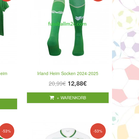
Heim
Irland Heim Socken 2024-2025
12,88€
20,99€
+ WARENKORB
-53%
-53%