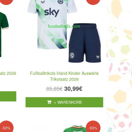
satz 2026
Fußballtrikots Irland Kinder Auswärts
Trikotsatz 2026
30,99€
65,85€
+ WARENKORB
-53%
-53%