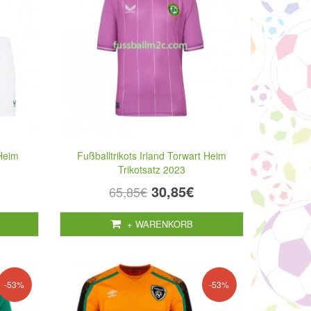
 Heim
Fußballtrikots Irland Torwart Heim
Trikotsatz 2023
30,85€
65,85€
+ WARENKORB
-53%
-53%