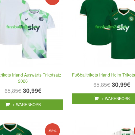
rikots Irland Auswärts Trikotsatz
Fußballtrikots Irland Heim Trikot
2026
30,99€
65,85€
30,99€
65,85€
+ WARENKORB
+ WARENKORB
-53%