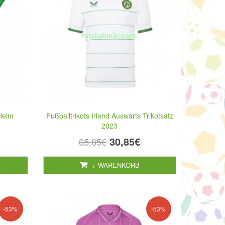
 Heim
Fußballtrikots Irland Auswärts Trikotsatz
2023
30,85€
65,85€
+ WARENKORB
-53%
-53%