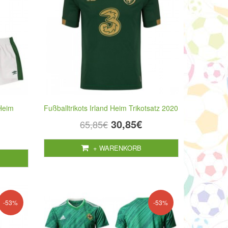
 Heim
Fußballtrikots Irland Heim Trikotsatz 2020
30,85€
65,85€
+ WARENKORB
-53%
-53%