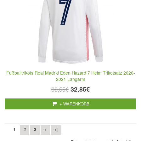
Fußballtrikots Real Madrid Eden Hazard 7 Heim Trikotsatz 2020-
2021 Langarm
32,85€
68,55€
+ WARENKORB
1
2
3
>
>|