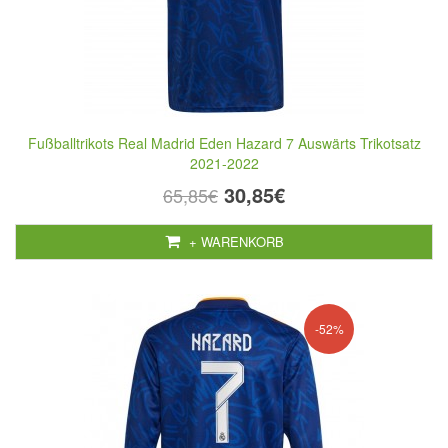
Fußballtrikots Real Madrid Eden Hazard 7 Auswärts Trikotsatz
2021-2022
30,85€
65,85€
+ WARENKORB
-52%