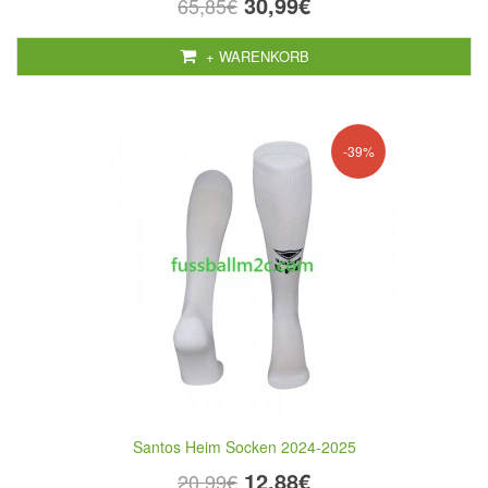
30,99€
65,85€
+ WARENKORB
-39%
Santos Heim Socken 2024-2025
12,88€
20,99€