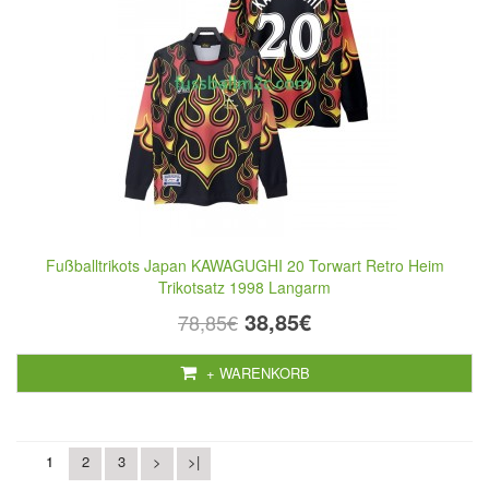
Fußballtrikots Japan KAWAGUGHI 20 Torwart Retro Heim
Trikotsatz 1998 Langarm
38,85€
78,85€
+ WARENKORB
1
2
3
>
>|