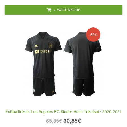
+ WARENKORB
-53%
Fußballtrikots Los Angeles FC Kinder Heim Trikotsatz 2020-2021
30,85€
65,85€