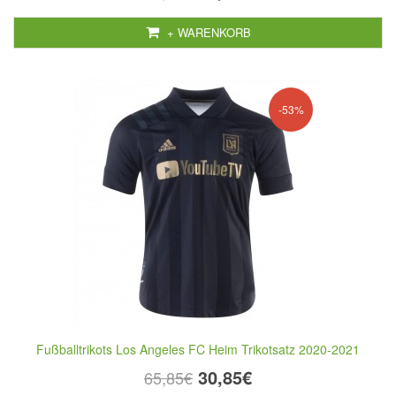
+ WARENKORB
-53%
Fußballtrikots Los Angeles FC Heim Trikotsatz 2020-2021
30,85€
65,85€