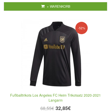
+ WARENKORB
-52%
Fußballtrikots Los Angeles FC Heim Trikotsatz 2020-2021
Langarm
32,85€
68,55€