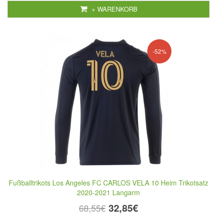
+ WARENKORB
-52%
Fußballtrikots Los Angeles FC CARLOS VELA 10 Heim Trikotsatz
2020-2021 Langarm
32,85€
68,55€