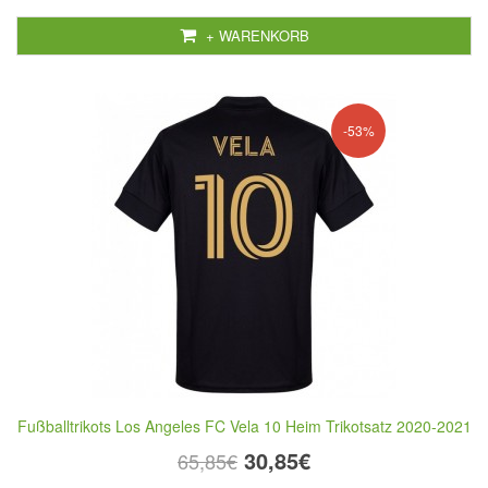
+ WARENKORB
-53%
Fußballtrikots Los Angeles FC Vela 10 Heim Trikotsatz 2020-2021
30,85€
65,85€