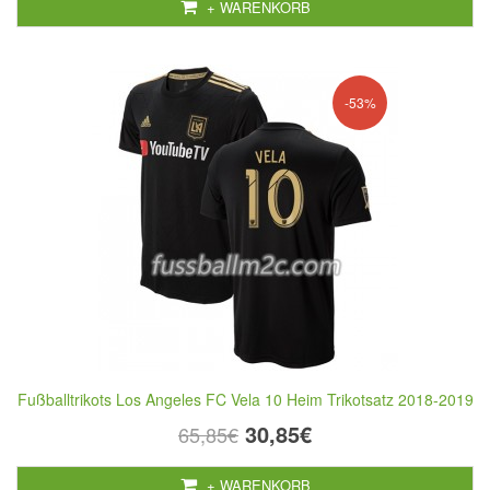
+ WARENKORB
-53%
Fußballtrikots Los Angeles FC Vela 10 Heim Trikotsatz 2018-2019
30,85€
65,85€
+ WARENKORB