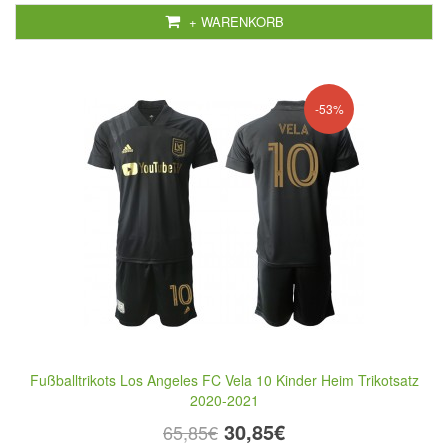
+ WARENKORB
-53%
Fußballtrikots Los Angeles FC Vela 10 Kinder Heim Trikotsatz
2020-2021
30,85€
65,85€