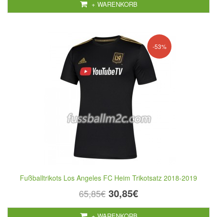
+ WARENKORB
-53%
Fußballtrikots Los Angeles FC Heim Trikotsatz 2018-2019
30,85€
65,85€
+ WARENKORB