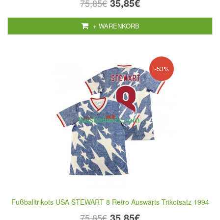
35,85€
75,85€
+ WARENKORB
-53%
Fußballtrikots USA STEWART 8 Retro Auswärts Trikotsatz 1994
35,85€
75,85€