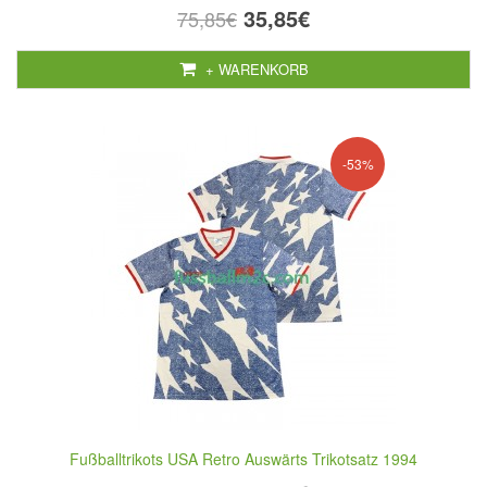
35,85€
75,85€
+ WARENKORB
-53%
Fußballtrikots USA Retro Auswärts Trikotsatz 1994