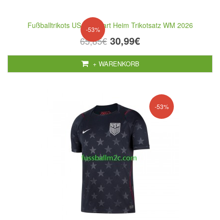
Fußballtrikots USA Torwart Heim Trikotsatz WM 2026
-53%
30,99€
65,85€
+ WARENKORB
-53%