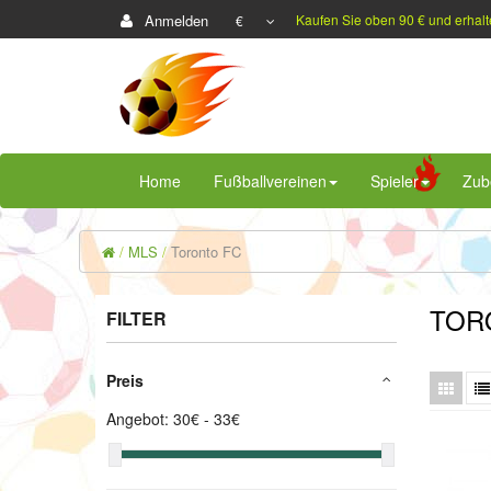
Anmelden
Kaufen Sie oben 90 € und erhalt
€
Home
Fußballvereinen
Spieler
Zub
MLS
Toronto FC
TOR
FILTER
Preis
Angebot:
30
€ -
33
€