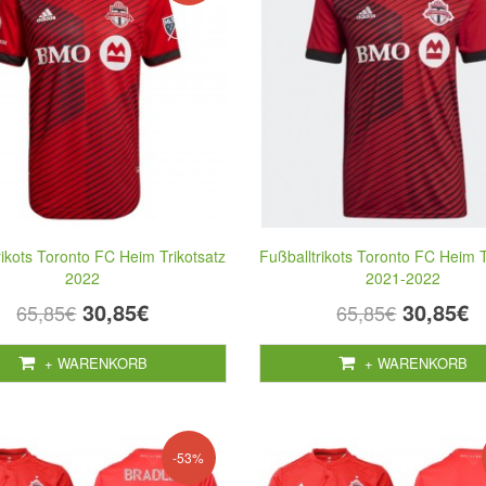
rikots Toronto FC Heim Trikotsatz
Fußballtrikots Toronto FC Heim T
2022
2021-2022
30,85€
30,85€
65,85€
65,85€
+ WARENKORB
+ WARENKORB
-53%