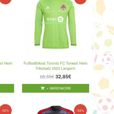
art Heim
Fußballtrikots Toronto FC Torwart Heim
Trikotsatz 2023 Langarm
32,85€
68,55€
+ WARENKORB
-52%
-53%