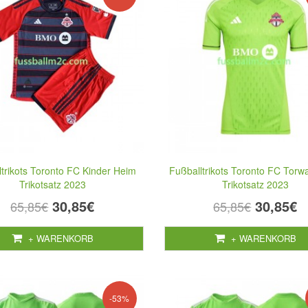
ltrikots Toronto FC Kinder Heim
Fußballtrikots Toronto FC Torw
Trikotsatz 2023
Trikotsatz 2023
30,85€
30,85€
65,85€
65,85€
+ WARENKORB
+ WARENKORB
-53%