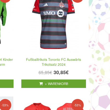
rt Kinder
Fußballtrikots Toronto FC Auswärts
garm
Trikotsatz 2024
30,85€
65,85€
+ WARENKORB
-53%
-53%