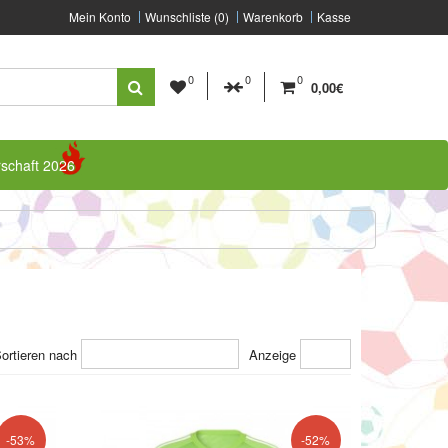
Mein Konto
Wunschliste (0)
Warenkorb
Kasse
0
0
0
0,00€
rschaft 2026
ortieren nach
Anzeige
-53%
-52%