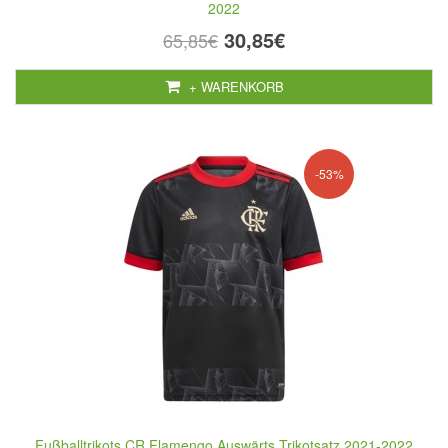
2022
30,85€
65,85€
+ WARENKORB
-53%
Fußballtrikots CR Flamengo Auswärts Trikotsatz 2021-2022