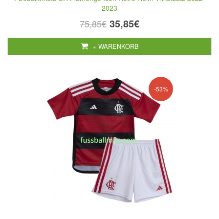
2023
35,85€
75,85€
+ WARENKORB
-53%