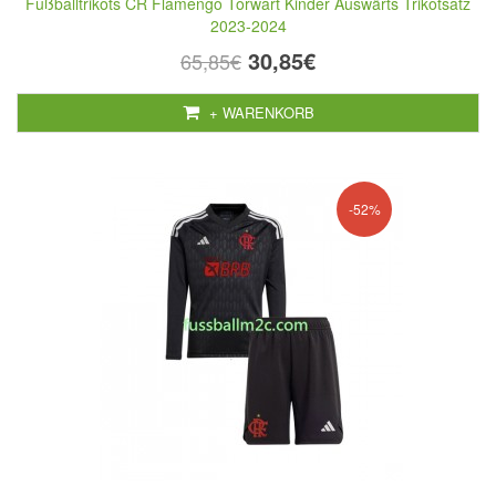
Fußballtrikots CR Flamengo Torwart Kinder Auswärts Trikotsatz
2023-2024
30,85€
65,85€
+ WARENKORB
-52%