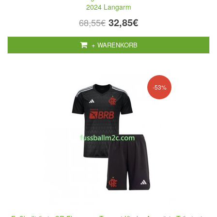
2024 Langarm
32,85€
68,55€
+ WARENKORB
-53%