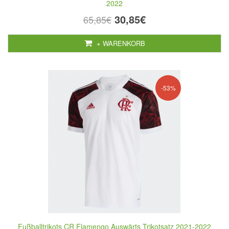
2022
30,85€
65,85€
+ WARENKORB
-53%
Fußballtrikots CR Flamengo Auswärts Trikotsatz 2021-2022