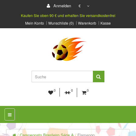
Anmelden
€
Kaufen Sie oben 90 € und erhalten Sie versandkostenfrei
Mein Konto
Wunschliste (0)
Warenkorb
Kasse
0
0
0
Campeonato Brasileiro Série A
Flamengo