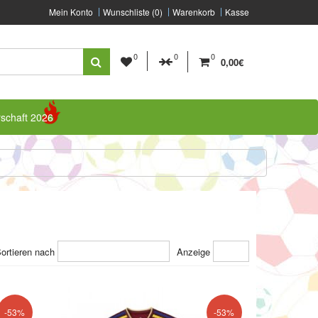
Mein Konto
Wunschliste (0)
Warenkorb
Kasse
0
0
0
0,00€
rschaft 2026
ortieren nach
Anzeige
-53%
-53%