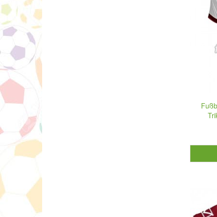
Fußb
Tr