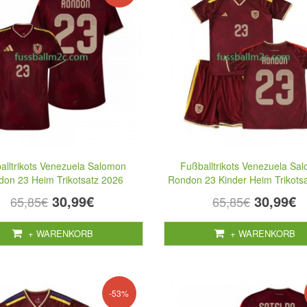
alltrikots Venezuela Salomon
Fußballtrikots Venezuela Sa
don 23 Heim Trikotsatz 2026
Rondon 23 Kinder Heim Trikots
30,99€
30,99€
65,85€
65,85€
+ WARENKORB
+ WARENKORB
-53%