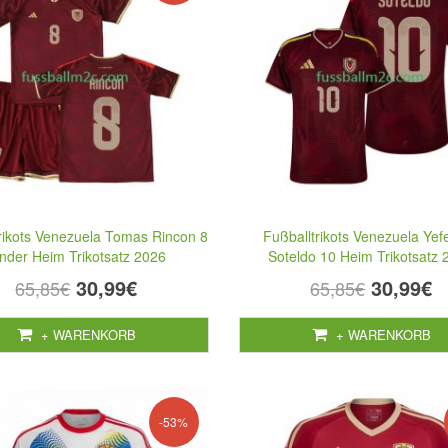
rikots Venezuela Tomas Rincon 8
Fußballtrikots Venezuela Yef
inder Heim Trikotsatz 2026
Soteldo 10 Heim Trikotsatz 
30,99€
30,99€
65,85€
65,85€
+ WARENKORB
+ WARENKORB
-53%