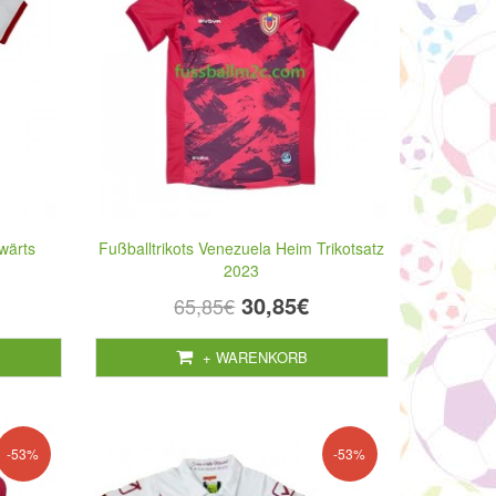
wärts
Fußballtrikots Venezuela Heim Trikotsatz
2023
30,85€
65,85€
+ WARENKORB
-53%
-53%