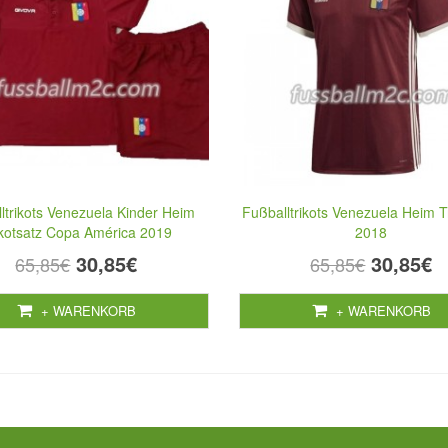
ltrikots Venezuela Kinder Heim
Fußballtrikots Venezuela Heim T
ikotsatz Copa América 2019
2018
30,85€
30,85€
65,85€
65,85€
+ WARENKORB
+ WARENKORB