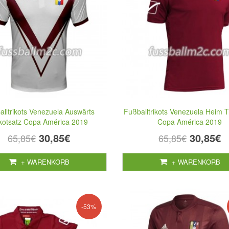
alltrikots Venezuela Auswärts
Fußballtrikots Venezuela Heim T
ikotsatz Copa América 2019
Copa América 2019
30,85€
30,85€
65,85€
65,85€
+ WARENKORB
+ WARENKORB
-53%