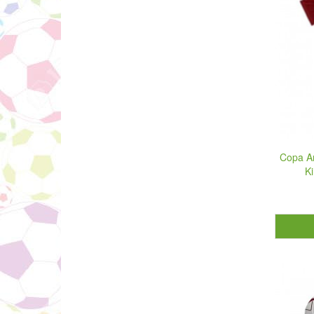
Copa Am
K