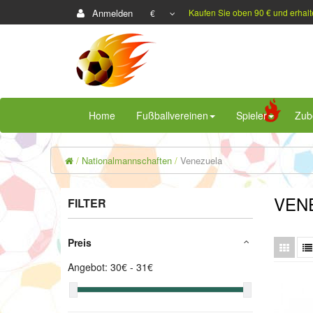
Anmelden
Kaufen Sie oben 90 € und erhalt
€
Home
Fußballvereinen
Spieler
Zub
Nationalmannschaften
Venezuela
VEN
FILTER
Preis
Angebot:
30
€ -
31
€