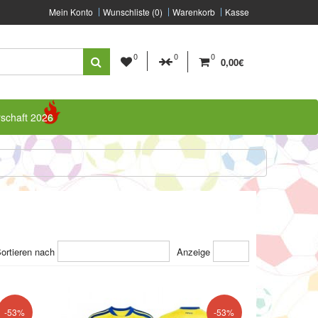
Mein Konto
Wunschliste (0)
Warenkorb
Kasse
0
0
0
0,00€
rschaft 2026
ortieren nach
Anzeige
-53%
-53%