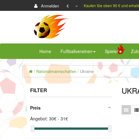
Anmelden
Kaufen Sie oben 90 € und erhalt
€
Home
Fußballvereinen
Spieler
Zub
Nationalmannschaften
Ukraine
UKR
FILTER
Preis
Angebot:
30
€ -
31
€