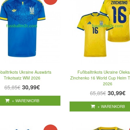
balltrikots Ukraine Auswärts
Fußballtrikots Ukraine Olek
Trikotsatz WM 2026
Zinchenko 16 World Cup Heim Tr
2026
30,99€
65,85€
30,99€
65,85€
+ WARENKORB
+ WARENKORB