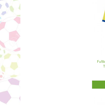
Fußba
T