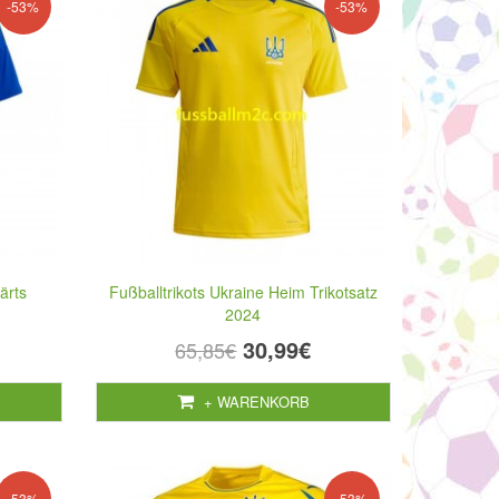
-53%
-53%
ärts
Fußballtrikots Ukraine Heim Trikotsatz
2024
30,99€
65,85€
+ WARENKORB
-53%
-53%