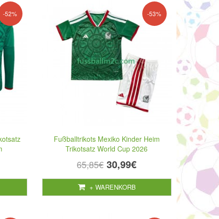
-52%
-53%
kotsatz
Fußballtrikots Mexiko Kinder Heim
m
Trikotsatz World Cup 2026
30,99€
65,85€
+ WARENKORB