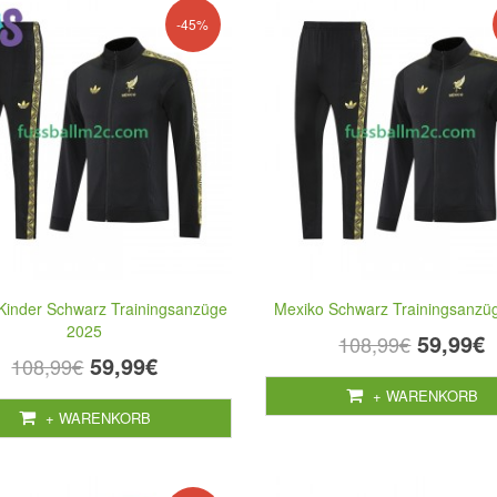
-45%
Kinder Schwarz Trainingsanzüge
Mexiko Schwarz Trainingsanzü
2025
59,99€
108,99€
59,99€
108,99€
+ WARENKORB
+ WARENKORB