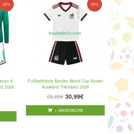
-52%
-53%
menez 9
Fußballtrikots Mexiko World Cup Kinder
atz 2026
Auswärts Trikotsatz 2026
30,99€
65,85€
+ WARENKORB