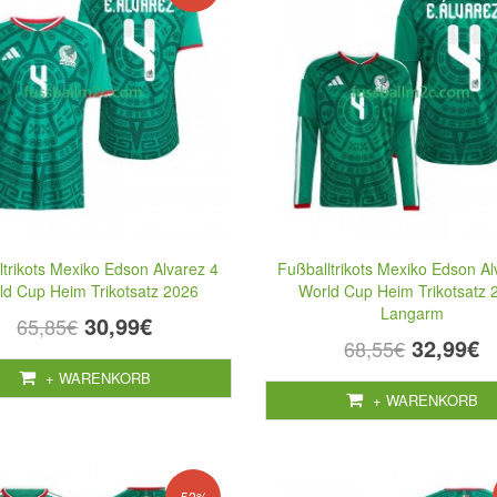
ltrikots Mexiko Edson Alvarez 4
Fußballtrikots Mexiko Edson Al
ld Cup Heim Trikotsatz 2026
World Cup Heim Trikotsatz 
Langarm
30,99€
65,85€
32,99€
68,55€
+ WARENKORB
+ WARENKORB
-52%