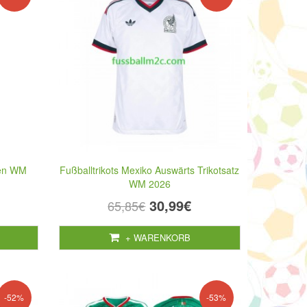
ken WM
Fußballtrikots Mexiko Auswärts Trikotsatz
WM 2026
30,99€
65,85€
+ WARENKORB
-52%
-53%