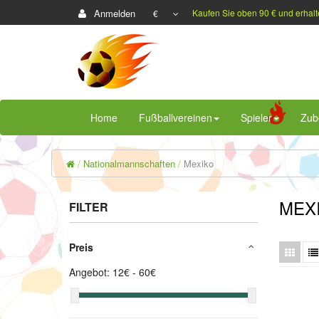
Anmelden
Kaufen Sie oben 90 € und erhalt
€
Home
Fußballvereinen
Spieler
Zub
Nationalmannschaften
Mexiko
MEX
FILTER
Preis
Angebot:
12
€ -
60
€