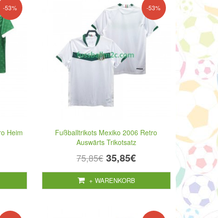
-53%
-53%
tro Heim
Fußballtrikots Mexiko 2006 Retro
Auswärts Trikotsatz
35,85€
75,85€
+ WARENKORB