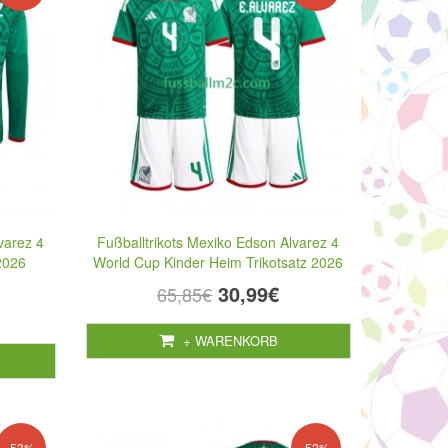
varez 4
Fußballtrikots Mexiko Edson Alvarez 4
2026
World Cup Kinder Heim Trikotsatz 2026
30,99€
65,85€
+ WARENKORB
-53%
-52%