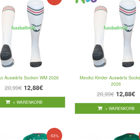
ko Auswärts Socken WM 2026
Mexiko Kinder Auswärts Soc
2026
12,88€
20,99€
12,88€
20,99€
+ WARENKORB
+ WARENKORB
-53%