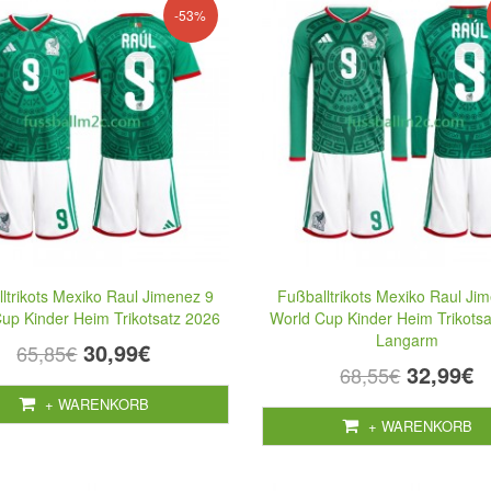
-53%
ltrikots Mexiko Raul Jimenez 9
Fußballtrikots Mexiko Raul Ji
up Kinder Heim Trikotsatz 2026
World Cup Kinder Heim Trikots
Langarm
30,99€
65,85€
32,99€
68,55€
+ WARENKORB
+ WARENKORB