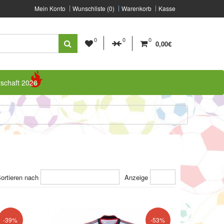
Mein Konto
Wunschliste (0)
Warenkorb
Kasse
0
0
0
0,00€
rschaft 2026
ortieren nach
Anzeige
-39%
-53%