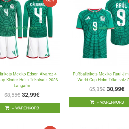
ltrikots Mexiko Edson Alvarez 4
Fußballtrikots Mexiko Raul Ji
up Kinder Heim Trikotsatz 2026
World Cup Heim Trikotsatz 
Langarm
30,99€
65,85€
32,99€
68,55€
+ WARENKORB
+ WARENKORB