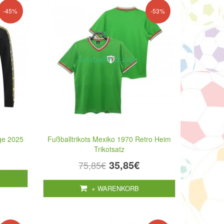
-45%
-53%
ge 2025
Fußballtrikots Mexiko 1970 Retro Heim
Trikotsatz
35,85€
75,85€
+ WARENKORB