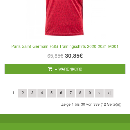
Paris Saint-Germain PSG Trainingsshirts 2020-2021 M001
30,85€
65,85€
+ WARENKORB
1
2
3
4
5
6
7
8
9
>
>|
Zeige 1 bis 30 von 339 (12 Seite(n))