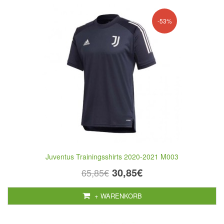
-53%
Juventus Trainingsshirts 2020-2021 M003
30,85€
65,85€
+ WARENKORB