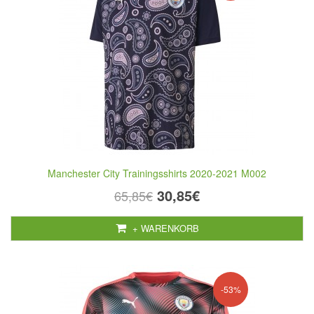
Manchester City Trainingsshirts 2020-2021 M002
30,85€
65,85€
+ WARENKORB
-53%