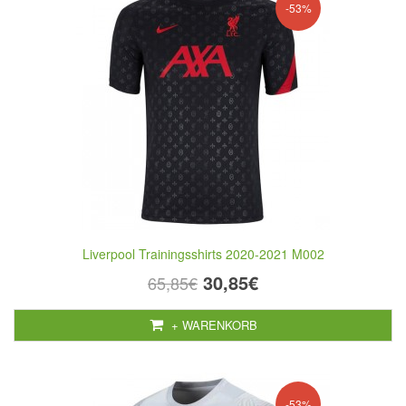
-53%
Liverpool Trainingsshirts 2020-2021 M002
30,85€
65,85€
+ WARENKORB
-53%