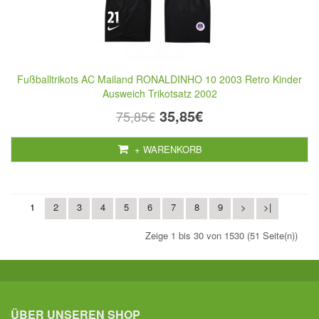
Fußballtrikots AC Mailand RONALDINHO 10 2003 Retro Kinder
Ausweich Trikotsatz 2002
35,85€
75,85€
+ WARENKORB
1
2
3
4
5
6
7
8
9
>
>|
Zeige 1 bis 30 von 1530 (51 Seite(n))
ÜBER UNSEREN SHOP