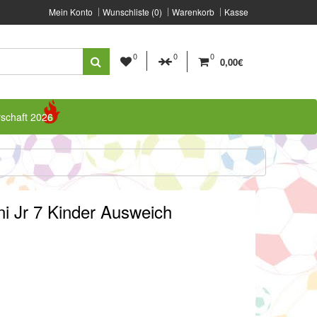
Mein Konto
Wunschliste (0)
Warenkorb
Kasse
0
0
0
0,00€
rschaft 2026
ni Jr 7 Kinder Ausweich