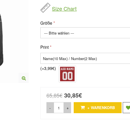
Size Chart
Größe
Print
(+3,99€)
30,85€
65,85€
-
+
+ WARENKORB